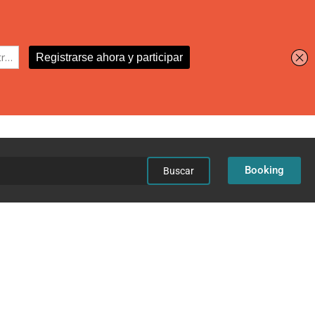
car:
Booking