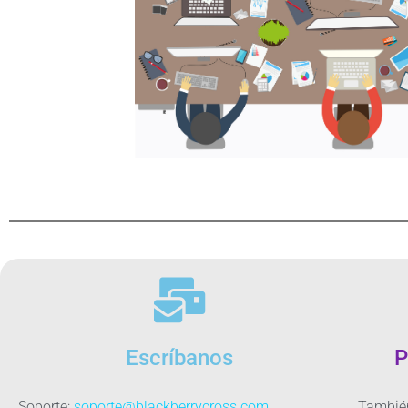
Escríbanos
P
Soporte:
soporte@blackberrycross.com
Tambié