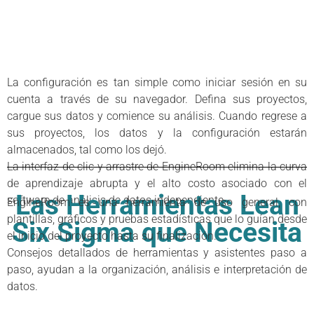
La configuración es tan simple como iniciar sesión en su
cuenta a través de su navegador. Defina sus proyectos,
cargue sus datos y comience su análisis. Cuando regrese a
sus proyectos, los datos y la configuración estarán
almacenados, tal como los dejó.
La interfaz de clic y arrastre de EngineRoom elimina la curva
de aprendizaje abrupta y el alto costo asociado con el
Las Herramientas Lean
software de análisis de datos independiente.
EngineRoom es una herramienta de uso general, con
plantillas, gráficos y pruebas estadísticas que lo guían desde
Six Sigma que Necesita
el inicio del proyecto hasta su finalización.
Consejos detallados de herramientas y asistentes paso a
paso, ayudan a la organización, análisis e interpretación de
datos.