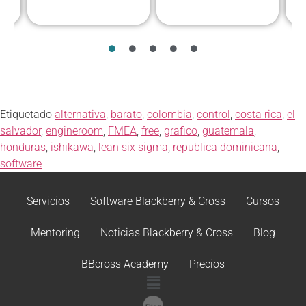
Etiquetado
alternativa
,
barato
,
colombia
,
control
,
costa rica
,
el
salvador
,
engineroom
,
FMEA
,
free
,
grafico
,
guatemala
,
honduras
,
ishikawa
,
lean six sigma
,
republica dominicana
,
software
Servicios
Software Blackberry & Cross
Cursos
Mentoring
Noticias Blackberry & Cross
Blog
BBcross Academy
Precios