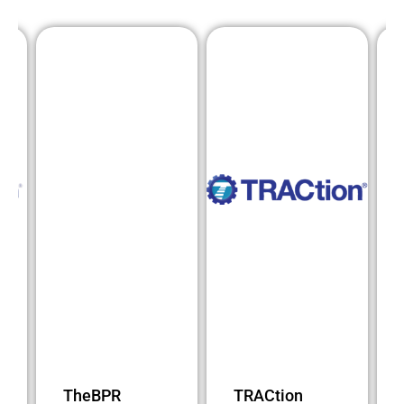
TheBPR
TRACtion