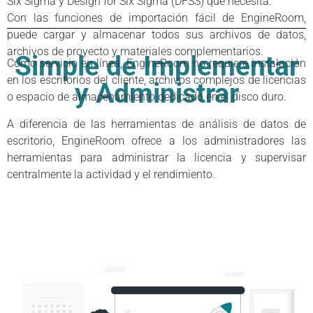
Six Sigma y Design for Six Sigma (DFSS) que necesita.
Con las funciones de importación fácil de EngineRoom,
puede cargar y almacenar todos sus archivos de datos,
archivos de proyecto y materiales complementarios.
Simple de Implementar
Como servicio en línea, EngineRoom no requiere instalación
en los escritorios del cliente, archivos complejos de licencias
y Administrar
o espacio de almacenamiento dedicado en el disco duro.
A diferencia de las herramientas de análisis de datos de
escritorio, EngineRoom ofrece a los administradores las
herramientas para administrar la licencia y supervisar
centralmente la actividad y el rendimiento.