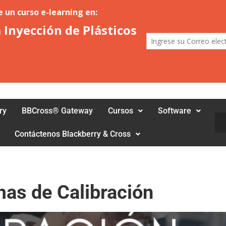
ry
BBCross® Gateway
Cursos
Software
Bus
Contáctenos Blackberry & Cross
as de Calibración