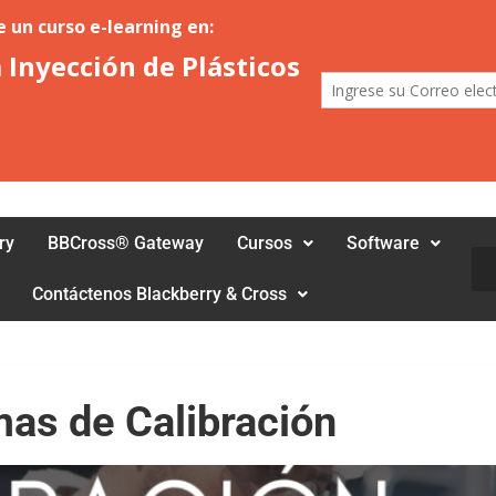
ry
BBCross® Gateway
Cursos
Software
Bus
Contáctenos Blackberry & Cross
as de Calibración