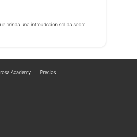
que brinda una introudcción sólida sobre
ross Academy
Precios