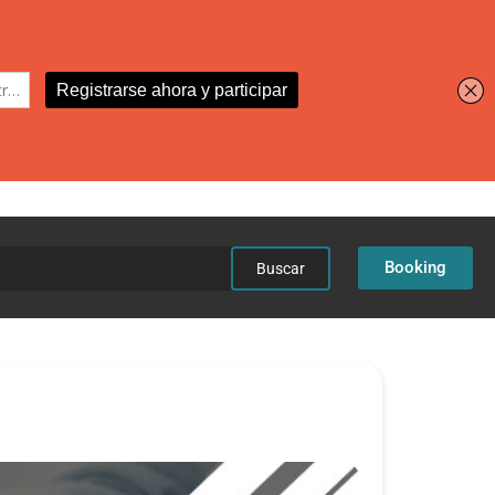
car:
Booking