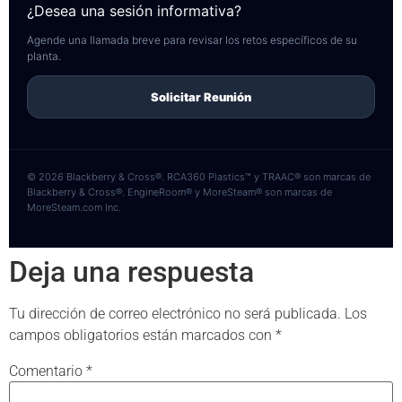
¿Desea una sesión informativa?
Agende una llamada breve para revisar los retos específicos de su
planta.
Solicitar Reunión
© 2026 Blackberry & Cross®. RCA360 Plastics™ y TRAAC® son marcas de
Blackberry & Cross®. EngineRoom® y MoreSteam® son marcas de
MoreSteam.com Inc.
Deja una respuesta
Tu dirección de correo electrónico no será publicada.
Los
campos obligatorios están marcados con
*
Comentario
*