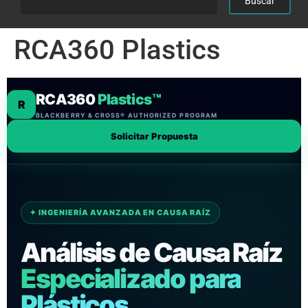
RCA360 Plastics
RCA360
Plastics™
R
BLACKBERRY & CROSS® AUTHORIZED PROGRAM
Solicitar Propuesta
✦ INGENIERÍA AVANZADA EN CAUSA RAÍZ
Análisis de Causa Raíz
Especializado para
Plásticos