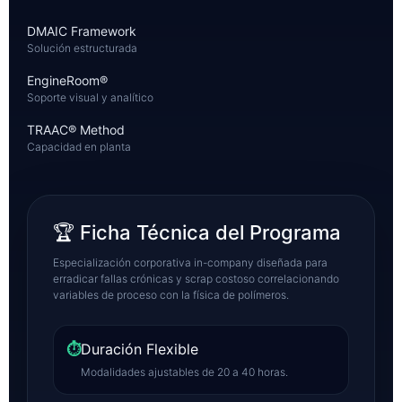
DMAIC Framework
Solución estructurada
EngineRoom®
Soporte visual y analítico
TRAAC® Method
Capacidad en planta
🏆 Ficha Técnica del Programa
Especialización corporativa in-company diseñada para
erradicar fallas crónicas y scrap costoso correlacionando
variables de proceso con la física de polímeros.
⏱
Duración Flexible
Modalidades ajustables de 20 a 40 horas.