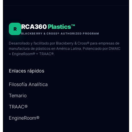
RCA360
Plastics™
R
BLACKBERRY & CROSS® AUTHORIZED PROGRAM
Desarrollado y facilitado por Blackberry & Cross® para empresas de
manufactura de plásticos en América Latina. Potenciado por DMAIC
+ EngineRoom® + TRAAC®.
Enlaces rápidos
Filosofía Analítica
Temario
TRAAC®
EngineRoom®