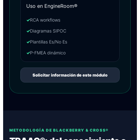
Uso en EngineRoom®
✓
RCA workflows
✓
Diagramas SIPOC
✓
Plantillas Es/No Es
✓
P-FMEA dinámico
Solicitar información de este módulo
METODOLOGÍA DE BLACKBERRY & CROSS®