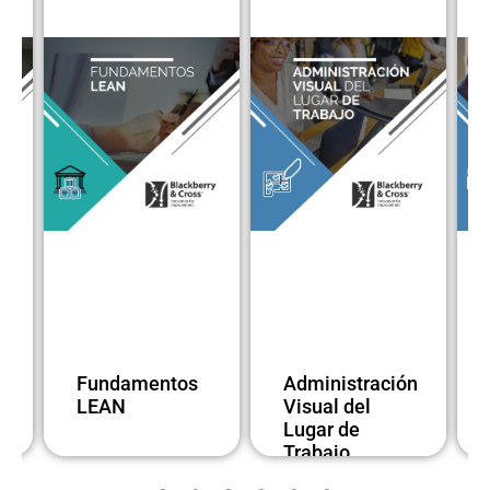
Fundamentos
Administración
TPM
LEAN
Visual del
Conc
Lugar de
Bási
Trabajo